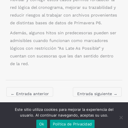
red lógica del cronograma, mejorar su trazabilidad y
reducir riesgos al trabajar con archivos provenientes
de distintas bases de datos de Primavera P6.
Además, algunos hitos sin predecesoras pueden ser
admisibles cuando funcionan como marcadores
lógicos con restricción “As Late As Possible” y
cuentan con sucesoras que les dan sentido dentro
de la red.
←
Entrada anterior
Entrada siguiente
→
Este sitio utiliza cookies para mejorar la experiencia del
Copyright © 2026 xerPlanner
usuario. Al continuar navegando, aceptas su uso.
Ok
Política de Privacidad