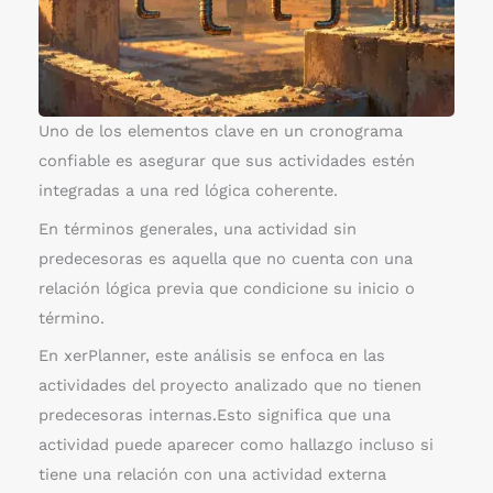
i
n
p
r
e
Uno de los elementos clave en un cronograma
d
confiable es asegurar que sus actividades estén
e
integradas a una red lógica coherente.
c
En términos generales, una actividad sin
e
predecesoras es aquella que no cuenta con una
s
relación lógica previa que condicione su inicio o
o
término.
r
En xerPlanner, este análisis se enfoca en las
a
actividades del proyecto analizado que no tienen
s
predecesoras internas.Esto significa que una
actividad puede aparecer como hallazgo incluso si
tiene una relación con una actividad externa