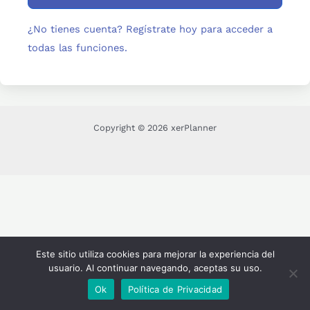
¿No tienes cuenta? Regístrate hoy para acceder a
todas las funciones.
Copyright © 2026 xerPlanner
Este sitio utiliza cookies para mejorar la experiencia del
usuario. Al continuar navegando, aceptas su uso.
Ok
Política de Privacidad